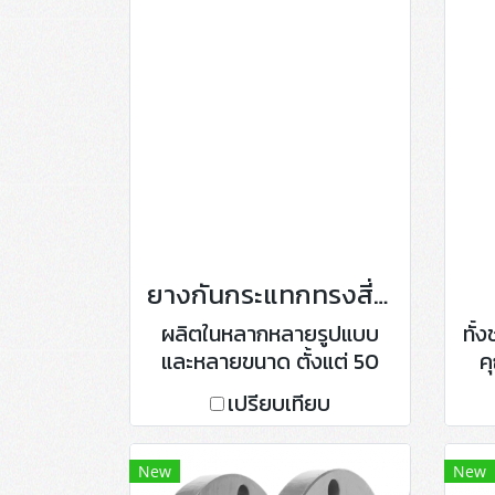
ยางกันกระแทกทรงสี่เหลี่ยม
ผลิตในหลากหลายรูปแบบ
ทั้
และหลายขนาด ตั้งแต่ 50
ค
mm. จนถึง 200 mm. หรือ
สอ
เปรียบเทียบ
ขนาดตามความต้องการ
จาก
New
New