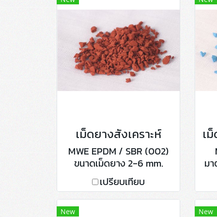
เม็ดยางสังเคราะห์
MWE EPDM / SBR (002)
ขนาดเม็ดยาง 2-6 mm.
มา
บรรจุถุงละ 25 กิโลกรัม มี 5
ข
เปรียบเทียบ
สี ได้แก่ ดำ, แดง, น้ำเงิน,
บร
เขียว, เหลือง หรือสีตามอ
ส
อเดอร์
เ
New
New