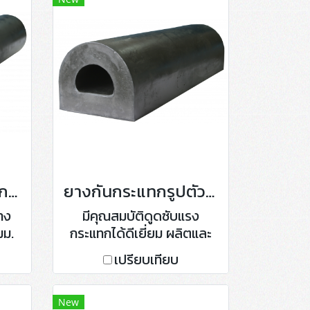
ยางกันกระแทกทรงกระบอก (Cylindrical Fenders)
ยางกันกระแทกรูปตัว D
าง
มีคุณสมบัติดูดซับแรง
มม.
กระแทกได้ดีเยี่ยม ผลิตและ
ายใน
จำหน่ายหลากหลายขนาด
เปรียบเทียบ
ม.
ตั้งแต่ 70 มม. ถึง 500 มม.
ดถึง
หรือขนาดตามต้องการ
New