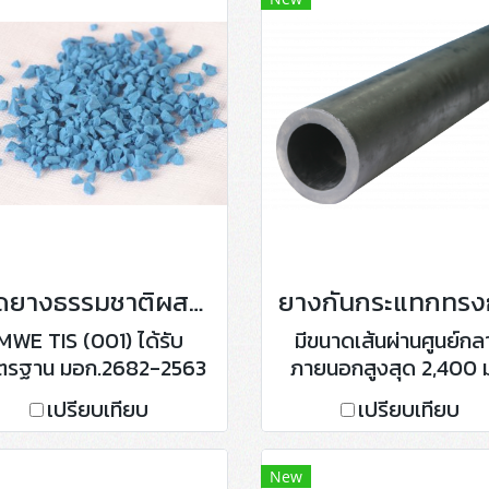
เม็ดยางธรรมชาติผสมยางสังเคราะห์
MWE TIS (001) ได้รับ
มีขนาดเส้นผ่านศูนย์กล
ตรฐาน มอก.2682-2563
ภายนอกสูงสุด 2,400 
นาดเม็ดยาง 2-6 mm.
และเส้นผ่านศูนย์กลางภ
เปรียบเทียบ
เปรียบเทียบ
รจุถุงละ 25 กิโลกรัม มี 5
ตั้งแต่ 50 ถึง 1,200 ม
ี ได้แก่ ดำ, แดง, น้ำเงิน,
ความยาวผันแปรได้สูงสุ
ขียว, เหลือง หรือสีตามอ
10 ม.
New