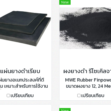
New
แผ่นยางดำเรียบ
ผ่นยางอเนกประสงค์ที่ดี
MWE Rubber Finpow
่ยม เหมาะสำหรับการใช้งาน
ขนาดผงยาง 12, 24 Me
พื้นฐานที่ต้องการความ
บรรจุถุงละ 25 กิโลกรัม
เปรียบเทียบ
เปรียบเทียบ
ะหยัด แต่มีคุณภาพปาน
ถุง Bigbag 700 กิโลกร
กลาง
New