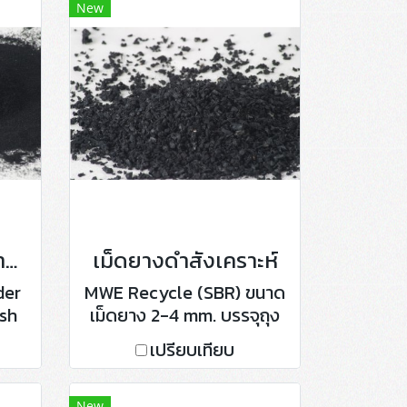
New
ผงยางดำ รีไซเคิลจากยางล้อรถบรรทุก
เม็ดยางดำสังเคราะห์
der
MWE Recycle (SBR) ขนาด
sh
เม็ดยาง 2-4 mm. บรรจุถุง
และ
ละ 25 กิโลกรัม
เปรียบเทียบ
ัม
New