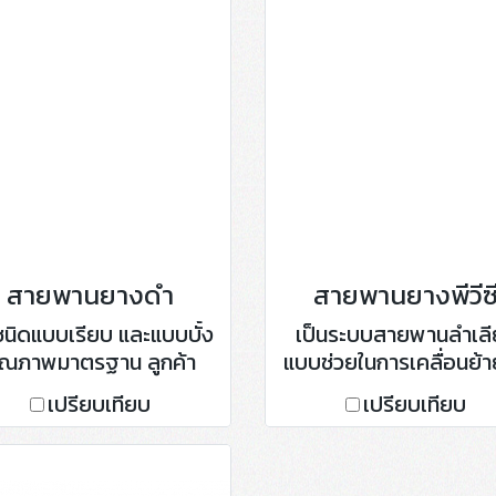
อเดอร์
สายพานยางดำ
สายพานยางพีวีซ
งชนิดแบบเรียบ และแบบบั้ง
เป็นระบบสายพานลำเลี
ุณภาพมาตรฐาน ลูกค้า
แบบช่วยในการเคลื่อนย้าย
บถาม และขอคำแนะนำได้
งานหรือวัสดุ โดยสาย
เปรียบเทียบ
เปรียบเทียบ
พนักงานขายผู้เชี่ยวชาญ
ลำเลียงเป็นแบบ PVC เห
พร้อมให้บริการ
สำหรับโรงงานอุตสาหก
หลายประเภท