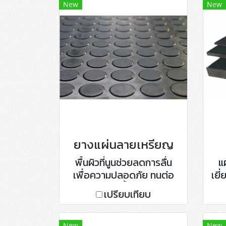
New
New
ยางแผ่นลายเหรียญ
พื้นผิวที่นูนช่วยลดการลื่น
แ
เพื่อความปลอดภัย ทนต่อ
เยี
การขัดถู กันน้ำ ทนต่อแรง
เปรียบเทียบ
กระแทก
ปร
New
New