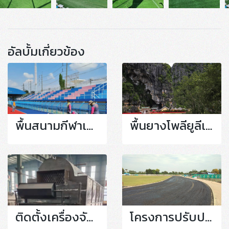
อัลบั้มเกี่ยวข้อง
พื้นสนามกีฬาเม็ดยางสังเคราะห์
พื้นยางโพลียูลีเทน
ติดตั้งเครื่องจักร
โครงการปรับปรุง สนามฟุตบอลและพื้นผิวลู่กรีฑา