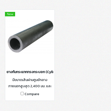
New
ยางกันกระแทกทรงกระบอก (Cylindrical Fenders)
มีขนาดเส้นผ่านศูนย์กลาง
ภายนอกสูงสุด 2,400 มม. และ
เส้นผ่านศูนย์กลางภายในตั้งแต่
Compare
50 ถึง 1,200 มม. ความยาว
ผันแปรได้สูงสุดถึง 10 ม.