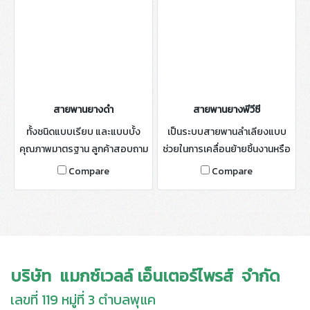
สายพานยางดำ
สายพานยางพีวีซี
ทั้งชนิดแบบเรียบ และแบบบั้ง
เป็นระบบสายพานลำเลียงแบบ
คุณภาพมาตรฐาน ลูกค้าสอบถาม
ช่วยในการเคลื่อนย้ายชิ้นงานหรือ
และขอคำแนะนำได้ จากพนักงาน
วัสดุ โดยสายพานลำเลียงเป็น
Compare
Compare
ขายผู้เชี่ยวชาญพร้อมให้บริการ
แบบ PVC เหมาะสำหรับโรงงาน
อุตสาหกรรมหลายประเภท
บริษัท แมกซ์เวลล์ เอ็นเตอร์ไพรส์ จำกัด
เลขที่ 119 หมู่ที่ 3 ตำบลพุแค