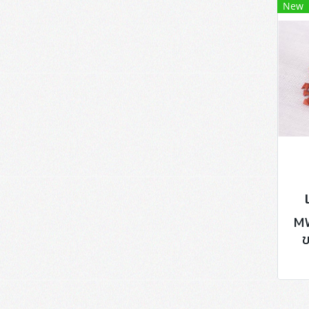
New
MW
ข
บร
ส
เ