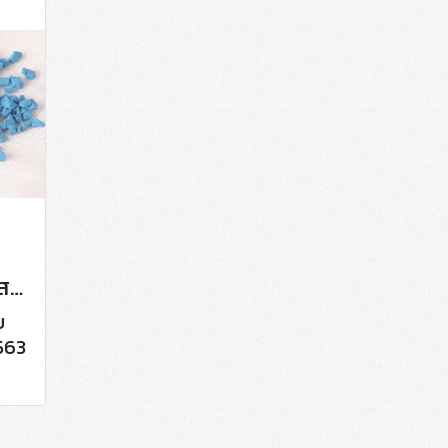
เม็ดยางธรรมชาติผสมยางสังเคราะห์
บ
563
m.
ี 5
น,
มอ