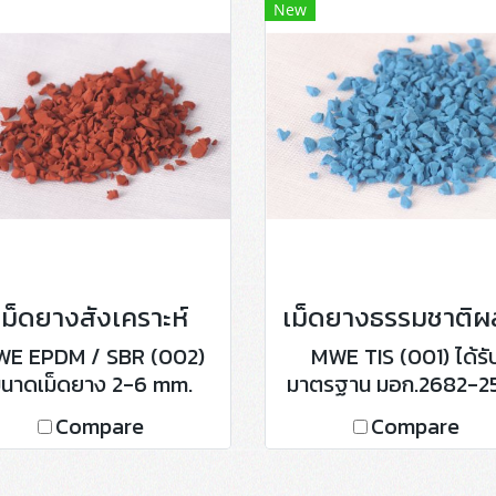
New
เม็ดยางสังเคราะห์
E EPDM / SBR (002)
MWE TIS (001) ได้รั
นาดเม็ดยาง 2-6 mm.
มาตรฐาน มอก.2682-2
รจุถุงละ 25 กิโลกรัม มี 5
ขนาดเม็ดยาง 2-6 m
Compare
Compare
ี ได้แก่ ดำ, แดง, น้ำเงิน,
บรรจุถุงละ 25 กิโลกรัม ม
ขียว, เหลือง หรือสีตามอ
สี ได้แก่ ดำ, แดง, น้ำเงิ
อเดอร์
เขียว, เหลือง หรือสีตา